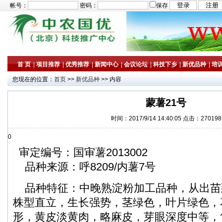
帐号：
密码：
保存
首 页
|
项目推荐
|
优秀推荐
|
新闻中心
|
会议论坛
|
科技下乡
|
新优品种
|
培
您现在的位置：
首页
>>
新优品种
>> 内容
蒙薯21号
时间：2017/9/14 14:40:05 点击：270198
0
审定编号：国审薯2013002
品种来源：呼8209/内薯7号
品种特征：中晚熟淀粉加工品种，从出苗到
株型直立，生长强势，茎绿色，叶片绿色，
形，黄皮淡黄肉，略麻皮，芽眼深度中等，