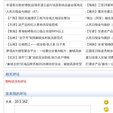
·
非遗搭台助农增收|这场非遗公益行动及助农品鉴会落地北
·
【海南】三亚29家
京
·
人民日报金句摘抄（67）
·
【重庆】重庆市建立
度
·
【广西】我区实施灌区工程与全域土地综合整治
·
“闽台（同安）融合
发展提供数据支撑
·
【天津】农产品经纪人要有供应链思维
·
人民日报金句摘抄（
·
【青海】青海鲑鳟鱼出口值占全国99%以上
·
【甘肃】甘肃农产品
·
【吉林】“吉字号”矩阵解锁乡村振兴新范式
·
人民日报金句摘抄（
·
【云南】云南怒江——就业稳 收入多 日子美
·
【湖南】全省“植物医
竞技
·
梦境AI大模型聚合平台：一站聚合全量AI能力，解锁高效
·
正圆堂川陈皮亮相乡
创作新境界
注获群众点赞
·
【北京】筑牢“三夏”农机安全防线 助力农户增收
·
夏日农香入京城·消费
助农专场品鉴会在北
·
“象雄古韵”区域品牌亮相2026廊坊经洽会，赋能高原经贸
·
打通农产品“最先一
协同发展
业冷链中心落成
相关评论
暂时还没有评论
发表我的评论
大名：