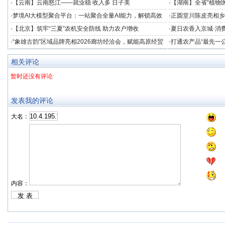
·
【云南】云南怒江——就业稳 收入多 日子美
·
【湖南】全省“植物医
竞技
·
梦境AI大模型聚合平台：一站聚合全量AI能力，解锁高效
·
正圆堂川陈皮亮相乡
创作新境界
注获群众点赞
·
【北京】筑牢“三夏”农机安全防线 助力农户增收
·
夏日农香入京城·消费
助农专场品鉴会在北
·
“象雄古韵”区域品牌亮相2026廊坊经洽会，赋能高原经贸
·
打通农产品“最先一
协同发展
业冷链中心落成
相关评论
暂时还没有评论
发表我的评论
大名：
内容：