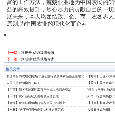
富的工作方法，兢兢业业地为中国农民的知
益的高效提升，尽心尽力的贡献自己的一切
展未来，本人愿团结政、企、商、农各界人
原则,为中国农业的现代化而奋斗!
0
上一篇：
汪晓云 优秀栽培专家
下一篇：
刘成德 优秀栽培专家
相关文章
·
非遗搭台助农增收|这场非遗公益行动及助农品鉴会落地北
·
【海南】三亚29家
京
·
人民日报金句摘抄（67）
·
【重庆】重庆市建立
度
·
【广西】我区实施灌区工程与全域土地综合整治
·
“闽台（同安）融合
发展提供数据支撑
·
【天津】农产品经纪人要有供应链思维
·
人民日报金句摘抄（
·
【青海】青海鲑鳟鱼出口值占全国99%以上
·
【甘肃】甘肃农产品
·
【吉林】“吉字号”矩阵解锁乡村振兴新范式
·
人民日报金句摘抄（