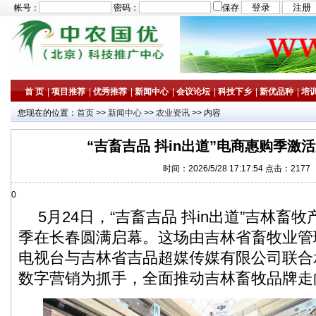
帐号：
密码：
保存
首 页
|
项目推荐
|
优秀推荐
|
新闻中心
|
会议论坛
|
科技下乡
|
新优品种
|
培
您现在的位置：
首页
>>
新闻中心
>>
农业资讯
>> 内容
“吉畜吉品 抖in出道”电商惠购季激
时间：2026/5/28 17:17:54 点击：2177
0
5月24日，“吉畜吉品 抖in出道”吉林畜
季在长春圆满启幕。这场由吉林省畜牧业管
电视台与吉林省吉品超媒传媒有限公司联合
数字营销为抓手，全面推动吉林畜牧品牌走