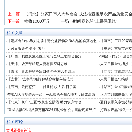
上一篇：
【河北】张家口市人大常委会 执法检查推动农产品质量安
下一篇：
抢收1000万斤 —— 一场与时间赛跑的“土豆保卫战”
相关文章
·
非遗搭台助农增收|这场非遗公益行动及助农品鉴会落地北
·
【海南】三亚29家
京
·
人民日报金句摘抄（67）
·
【重庆】重庆市建立
度
·
【广西】我区实施灌区工程与全域土地综合整治
·
“闽台（同安）融合
发展提供数据支撑
·
【天津】农产品经纪人要有供应链思维
·
人民日报金句摘抄（
·
【青海】青海鲑鳟鱼出口值占全国99%以上
·
【甘肃】甘肃农产品
·
【吉林】“吉字号”矩阵解锁乡村振兴新范式
·
人民日报金句摘抄（
·
【云南】云南怒江——就业稳 收入多 日子美
·
【湖南】全省“植物医
竞技
·
梦境AI大模型聚合平台：一站聚合全量AI能力，解锁高效
·
正圆堂川陈皮亮相乡
创作新境界
注获群众点赞
·
【北京】筑牢“三夏”农机安全防线 助力农户增收
·
夏日农香入京城·消费
助农专场品鉴会在北
·
“象雄古韵”区域品牌亮相2026廊坊经洽会，赋能高原经贸
·
打通农产品“最先一
协同发展
业冷链中心落成
相关评论
暂时还没有评论