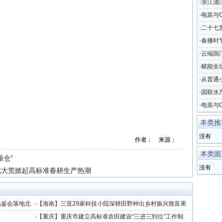
·
浙江浦
元起拍
·
电装与C
启农业
·
二十七
未来新
·
春播时
·
云端国
机场黄
·
赋能全
案亮相2
·
从普通
变革
·
国联水产
添加虾
·
电装与C
助力农
本类推
没有
作者： 来源：
本类固
粮仓”
没有
北大荒掀起高标准春耕生产热潮
品鉴会落地北
·
【海南】三亚29家科技小院深耕田野种出乡村振兴致富果
·
【重庆】重庆市建立高标准农田建设“三进三到位”工作制