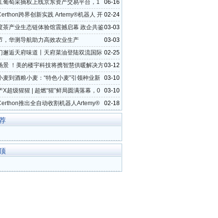
江葡萄采摘权上线京东资产交易平台，1
06-16
打造电商助农新模式
erthon跨界创新实践 Artemy®机器人 开
02-24
工厂化时代
度茶产业生态链体验馆震撼启幕 政企共鉴
03-03
生态
节，华测导航助力高效农业生产
03-03
门邂逅天府味道丨天府菜油登陆双流国际
02-25
金展位
场景 ！美的楼宇科技将携智慧供暖解决方
03-12
025中国热泵展
小麦到酒粮小麦：“特色小麦”引领种业新
03-10
X超级猩猩 | 超燃“猩”鲜局圆满落幕，0
03-10
仁解锁轻食健身新体验
erthon推出全自动收割机器人Artemy®
02-18
业可持续发展
荐
顶