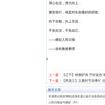
用心生活，用力向上，
微笑前行，就是对生命最好的回馈。
向下生根，向上开花，
不负生活，不负自己。
——摘自人民日报
——农科教推整理
0
上一篇：
【辽宁】铁腕护渔 守好蓝色“
下一篇：
【黑龙江】立夏时节农事忙 
相关文章
·
非遗搭台助农增收|这场非遗公益行动及助农
京
·
人民日报金句摘抄（67）