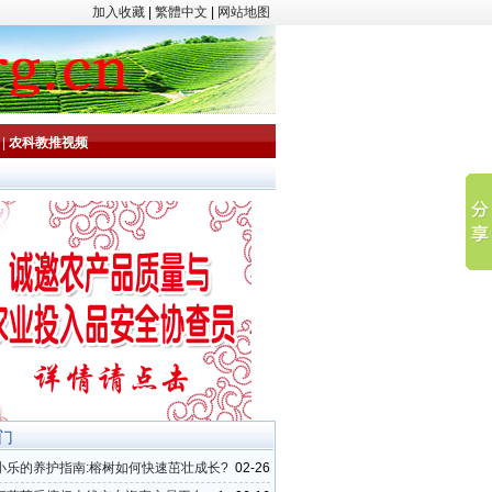
加入收藏
|
繁體中文
|
网站地图
|
农科教推视频
门
小乐的养护指南:榕树如何快速茁壮成长?
02-26