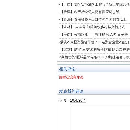
·
【广西】我区实施灌区工程与全域土地综合整
·
【天津】农产品经纪人要有供应链思维
·
【青海】青海鲑鳟鱼出口值占全国99%以上
·
【吉林】“吉字号”矩阵解锁乡村振兴新范式
·
【云南】云南怒江——就业稳 收入多 日子美
·
梦境AI大模型聚合平台：一站聚合全量AI能
创作新境界
·
【北京】筑牢“三夏”农机安全防线 助力农户增
·
“象雄古韵”区域品牌亮相2026廊坊经洽会，
协同发展
相关评论
暂时还没有评论
发表我的评论
大名：