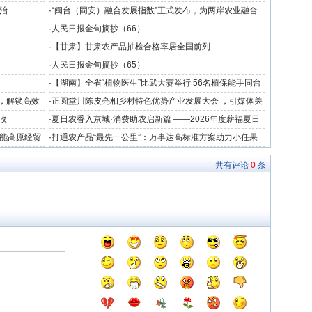
度
治
·
“闽台（同安）融合发展指数”正式发布，为两岸农业融合
发展提供数据支撑
·
人民日报金句摘抄（66）
·
【甘肃】甘肃农产品抽检合格率居全国前列
·
人民日报金句摘抄（65）
·
【湖南】全省“植物医生”比武大赛举行 56名植保能手同台
竞技
力，解锁高效
·
正圆堂川陈皮亮相乡村特色优势产业发展大会 ，引媒体关
注获群众点赞
收
·
夏日农香入京城·消费助农启新篇 ——2026年度薪福夏日
助农专场品鉴会在北京成功举办
赋能高原经贸
·
打通农产品“最先一公里”：万事达高标准方案助力小任果
业冷链中心落成
共有评论
0
条