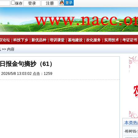
保存
议论坛
|
科技下乡
|
新优品种
|
培训课堂
|
基地建设
|
农化服务
|
实用技术
|
考证证书
讯
>> 内容
日报金句摘抄（61）
026/5/8 13:03:02 点击：1259
本类热
·
榕树钱