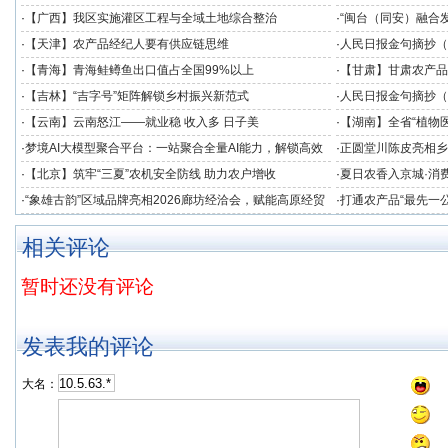
度
·
【广西】我区实施灌区工程与全域土地综合整治
·
“闽台（同安）融合
发展提供数据支撑
·
【天津】农产品经纪人要有供应链思维
·
人民日报金句摘抄（
·
【青海】青海鲑鳟鱼出口值占全国99%以上
·
【甘肃】甘肃农产品
·
【吉林】“吉字号”矩阵解锁乡村振兴新范式
·
人民日报金句摘抄（
·
【云南】云南怒江——就业稳 收入多 日子美
·
【湖南】全省“植物医
竞技
·
梦境AI大模型聚合平台：一站聚合全量AI能力，解锁高效
·
正圆堂川陈皮亮相乡
创作新境界
注获群众点赞
·
【北京】筑牢“三夏”农机安全防线 助力农户增收
·
夏日农香入京城·消费
助农专场品鉴会在北
·
“象雄古韵”区域品牌亮相2026廊坊经洽会，赋能高原经贸
·
打通农产品“最先一
协同发展
业冷链中心落成
相关评论
暂时还没有评论
发表我的评论
大名：